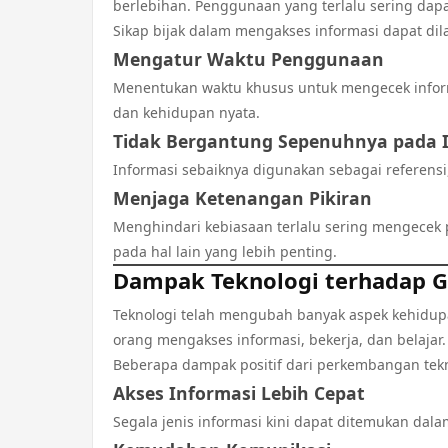
berlebihan. Penggunaan yang terlalu sering dapat
Sikap bijak dalam mengakses informasi dapat di
Mengatur Waktu Penggunaan
Menentukan waktu khusus untuk mengecek inform
dan kehidupan nyata.
Tidak Bergantung Sepenuhnya pada 
Informasi sebaiknya digunakan sebagai referens
Menjaga Ketenangan Pikiran
Menghindari kebiasaan terlalu sering mengecek
pada hal lain yang lebih penting.
Dampak Teknologi terhadap 
Teknologi telah mengubah banyak aspek kehidupa
orang mengakses informasi, bekerja, dan belajar.
Beberapa dampak positif dari perkembangan tekno
Akses Informasi Lebih Cepat
Segala jenis informasi kini dapat ditemukan dal