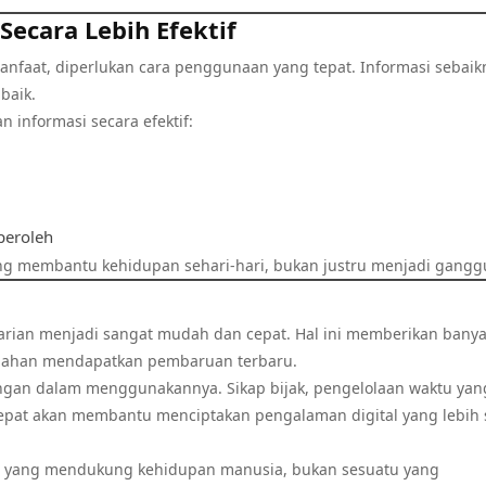
ecara Lebih Efektif
anfaat, diperlukan cara penggunaan yang tepat. Informasi sebaik
baik.
informasi secara efektif:
peroleh
yang membantu kehidupan sehari-hari, bukan justru menjadi gangg
i harian menjadi sangat mudah dan cepat. Hal ini memberikan bany
udahan mendapatkan pembaruan terbaru.
gan dalam menggunakannya. Sikap bijak, pengelolaan waktu yan
tepat akan membantu menciptakan pengalaman digital yang lebih 
lat yang mendukung kehidupan manusia, bukan sesuatu yang