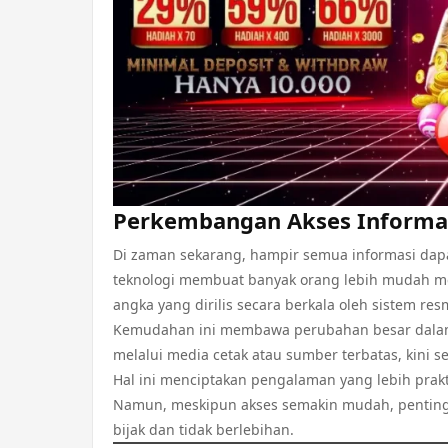
Perkembangan Akses Informasi
Di zaman sekarang, hampir semua informasi dapa
teknologi membuat banyak orang lebih mudah m
angka yang dirilis secara berkala oleh sistem resm
Kemudahan ini membawa perubahan besar dalam 
melalui media cetak atau sumber terbatas, kini 
Hal ini menciptakan pengalaman yang lebih prakti
Namun, meskipun akses semakin mudah, penting
bijak dan tidak berlebihan.