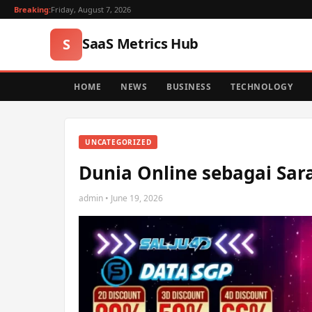
Breaking:
Friday, August 7, 2026
SaaS Metrics Hub
S
HOME
NEWS
BUSINESS
TECHNOLOGY
UNCATEGORIZED
Dunia Online sebagai Sa
admin • June 19, 2026