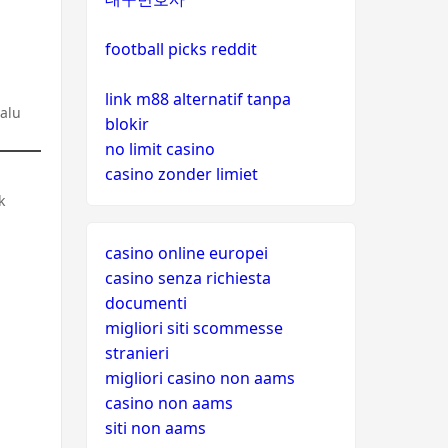
football picks reddit
link m88 alternatif tanpa
alu
blokir
no limit casino
casino zonder limiet
k
casino online europei
casino senza richiesta
documenti
migliori siti scommesse
stranieri
migliori casino non aams
casino non aams
siti non aams