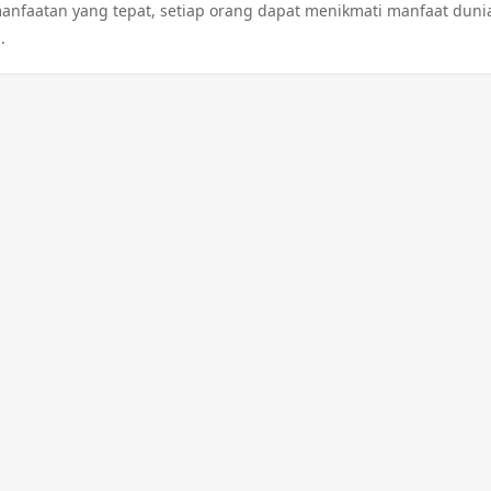
manfaatan yang tepat, setiap orang dapat menikmati manfaat duni
.