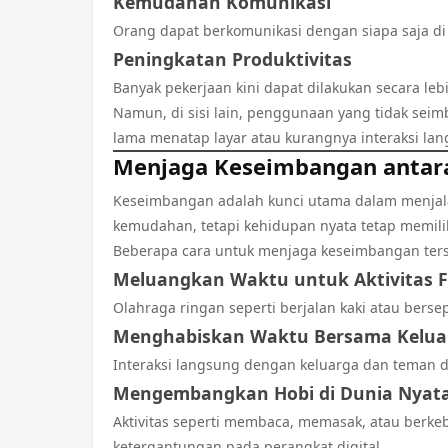
Kemudahan Komunikasi
Orang dapat berkomunikasi dengan siapa saja di
Peningkatan Produktivitas
Banyak pekerjaan kini dapat dilakukan secara lebi
Namun, di sisi lain, penggunaan yang tidak seim
lama menatap layar atau kurangnya interaksi la
Menjaga Keseimbangan antara
Keseimbangan adalah kunci utama dalam menjal
kemudahan, tetapi kehidupan nyata tetap memilik
Beberapa cara untuk menjaga keseimbangan terse
Meluangkan Waktu untuk Aktivitas F
Olahraga ringan seperti berjalan kaki atau ber
Menghabiskan Waktu Bersama Kelua
Interaksi langsung dengan keluarga dan teman 
Mengembangkan Hobi di Dunia Nyat
Aktivitas seperti membaca, memasak, atau ber
ketergantungan pada perangkat digital.