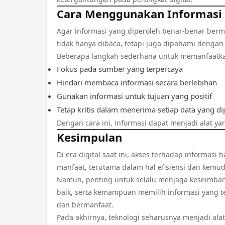
Cara Menggunakan Informasi S
Agar informasi yang diperoleh benar-benar berm
tidak hanya dibaca, tetapi juga dipahami dengan 
Beberapa langkah sederhana untuk memanfaatkan 
Fokus pada sumber yang terpercaya
Hindari membaca informasi secara berlebihan
Gunakan informasi untuk tujuan yang positif
Tetap kritis dalam menerima setiap data yang di
Dengan cara ini, informasi dapat menjadi alat 
Kesimpulan
Di era digital saat ini, akses terhadap informas
manfaat, terutama dalam hal efisiensi dan kem
Namun, penting untuk selalu menjaga keseimban
baik, serta kemampuan memilih informasi yang 
dan bermanfaat.
Pada akhirnya, teknologi seharusnya menjadi a