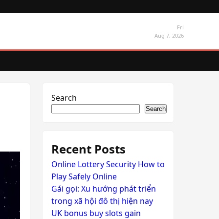
Fri
Aug 7, 2026
Search
Search
Recent Posts
Online Lottery Security How to
Play Safely Online
Gái gọi: Xu hướng phát triển
trong xã hội đô thị hiện nay
UK bonus buy slots gain